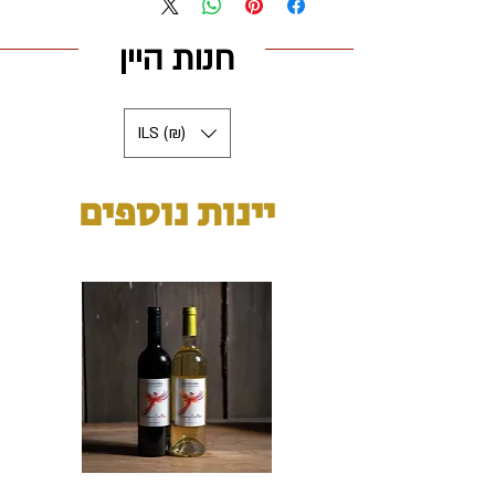
הינם בעלות של 45 ש"ח.
בהזמנה מעל 600 ש"ח - המשלוח חינם.
חנות היין
במידה ואתם צריכים משלוח לאיזור אחר -
נא לפנות אלינו ישירות
בטלפון / וואטסאפ
ILS (₪)
יינות נוספים