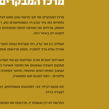
מרכז המבקרים
מרכז המבקרים של יקב מרשה שוכן ממש לצד
נפתחים כמו ציור טבע חי. כשמתיישבים כאן, 
האופק, מריחים את האדמה החמה ומתמזגים 
למצוא רק באזור הזה.
השילוב בין אור עדין, רוח מערבית נעימה והנוף 
אווירה שלא צריך להסביר, פשוט מרגישים אותה
האורחים יושבים סביב שולחנות עץ מול השדות,
ממקום הישיבה ושומעים את הסיפור מאחורי כל
העיצוב הפנימי חמים ואינטימי, והחצר הפתוחה
פילטרים - היופי הטבעי הוא התפאורה.
זהו מקום לבילוי זוגי, למפגשים משפחתיים, למ
לעצירה בדרך.
במרשה לא רק טועמים יין. מרגישים את המקום