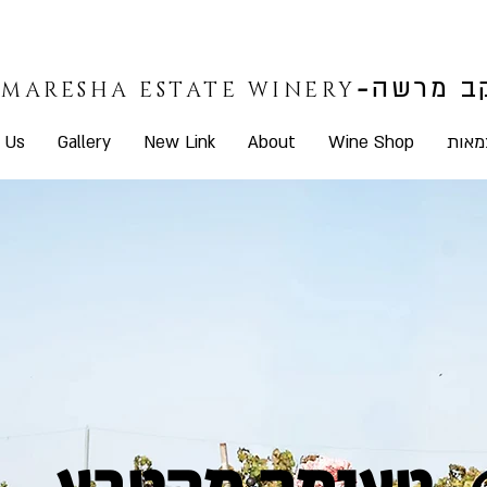
-
ב מרשה
ב מרשה
-
MARESHA ESTATE WINERY
MARESHA ESTATE WINERY
 Us
Gallery
New Link
About
Wine Shop