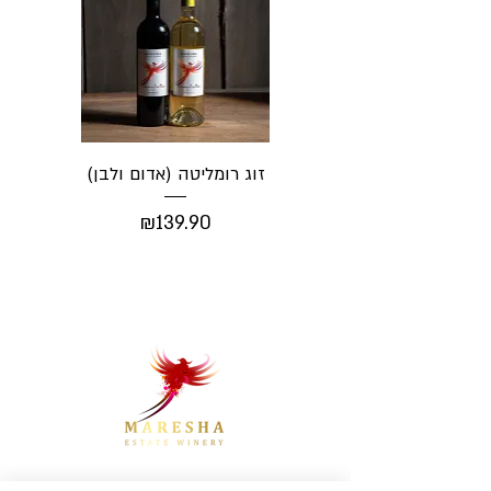
זוג רומליטה (אדום ולבן)
Price
₪139.90