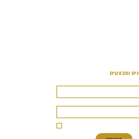
ים ומבצעים
*
אימייל
טלפון
אני מסכים/ה לקבל מיקב מרשה עדכונים לגבי 
בצעים מיוחדים. 