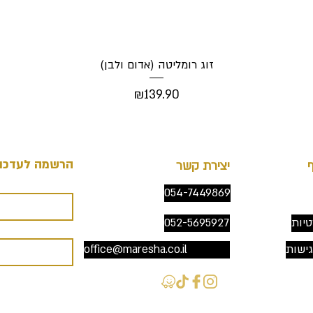
זוג רומליטה (אדום ולבן)
Price
₪139.90
הרשמה לעדכונ
יצירת קשר
054-7449869
טיות
052-5695927
ישות
office@maresha.co.il
אירועים או מ